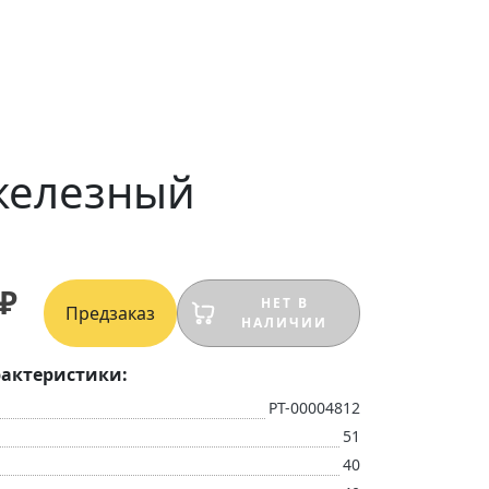
/железный
 ₽
НЕТ В
Предзаказ
НАЛИЧИИ
актеристики:
РТ-00004812
51
40