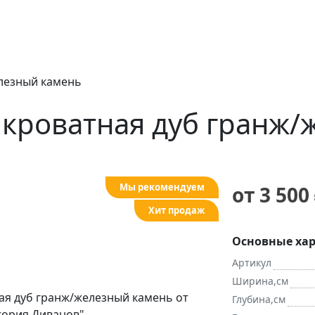
елезный камень
икроватная дуб гранж
Мы рекомендуем
от 3 500
Хит продаж
Основные хар
Артикул
Ширина,см
Глубина,см