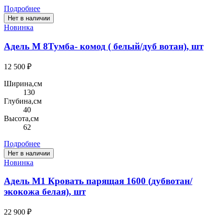
Подробнее
Нет в наличии
Новинка
Адель М 8Тумба- комод ( белый/дуб вотан), шт
12 500 ₽
Ширина,см
130
Глубина,см
40
Высота,см
62
Подробнее
Нет в наличии
Новинка
Адель М1 Кровать парящая 1600 (дубвотан/
экокожа белая), шт
22 900 ₽