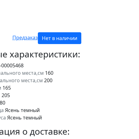
Предзаказ
Нет в наличии
е характеристики:
-00005468
ального места,см
160
пального места,см
200
м
165
м
205
80
да
Ясень темный
уса
Ясень темный
ция о доставке: