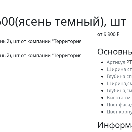
00(ясень темный), шт
от 9 900 ₽
Основны
Артикул
РТ
Ширина сп
Глубина с
Ширина,с
Глубина,с
Высота,см
Цвет фаса
Цвет корп
Информа