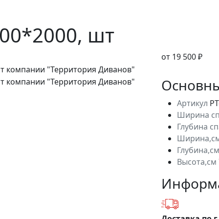
00*2000, шт
от 19 500 ₽
Основны
Артикул
РТ
Ширина сп
Глубина с
Ширина,с
Глубина,с
Высота,см
Информа
Доставка по г