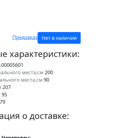
Предзаказ
Нет в наличии
е характеристики:
-00005601
ального места,см
200
пального места,см
90
м
207
м
95
79
ция о доставке:
. Череповец: